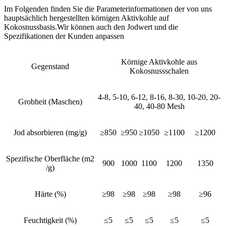
Im Folgenden finden Sie die Parameterinformationen der von uns
hauptsächlich hergestellten körnigen Aktivkohle auf
Kokosnussbasis.Wir können auch den Jodwert und die
Spezifikationen der Kunden anpassen
Körnige Aktivkohle aus
Gegenstand
Kokosnussschalen
4-8, 5-10, 6-12, 8-16, 8-30, 10-20, 20-
Grobheit (Maschen)
40, 40-80 Mesh
Jod absorbieren (mg/g)
≥850
≥950
≥1050
≥1100
≥1200
Spezifische Oberfläche (m2
900
1000
1100
1200
1350
/g)
Härte (%)
≥98
≥98
≥98
≥98
≥96
Feuchtigkeit (%)
≤5
≤5
≤5
≤5
≤5