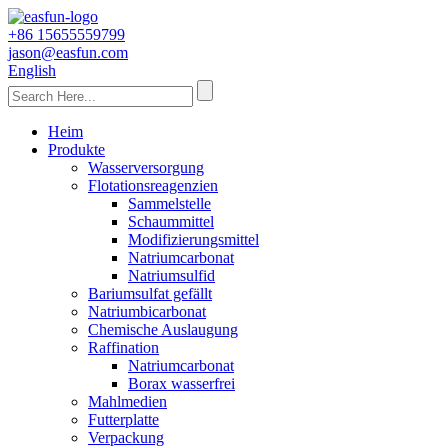
+86 15655559799
jason@easfun.com
English
Heim
Produkte
Wasserversorgung
Flotationsreagenzien
Sammelstelle
Schaummittel
Modifizierungsmittel
Natriumcarbonat
Natriumsulfid
Bariumsulfat gefällt
Natriumbicarbonat
Chemische Auslaugung
Raffination
Natriumcarbonat
Borax wasserfrei
Mahlmedien
Futterplatte
Verpackung