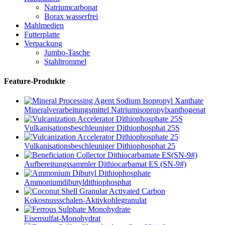
Natriumcarbonat
Borax wasserfrei
Mahlmedien
Futterplatte
Verpackung
Jumbo-Tasche
Stahltrommel
Feature-Produkte
Mineralverarbeitungsmittel Natriumisopropylxanthogenat
Vulkanisationsbeschleuniger Dithiophosphat 25S
Vulkanisationsbeschleuniger Dithiophosphat 25
Aufbereitungssammler Dithiocarbamat ES (SN-9#)
Ammoniumdibutyldithiophosphat
Kokosnussschalen-Aktivkohlegranulat
Eisensulfat-Monohydrat