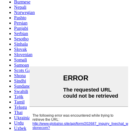
Burmese
Nepali
Norwegian
Pashto
Persian
Punjabi
Serbian
Sesotho
Sinhala
Slovak
Slovenian
Somali
Samoan
Scots Gaelic
Shona
Sindhi
Sundanese
Swahili
Tajik
Tamil
Telugu
Thai
Ukrainian
Urdu
Uzbek