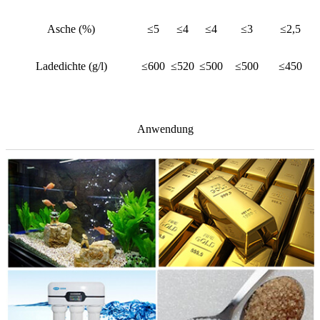
Asche (%)
≤5
≤4
≤4
≤3
≤2,5
Ladedichte (g/l)
≤600
≤520
≤500
≤500
≤450
Anwendung