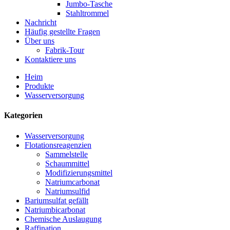
Jumbo-Tasche
Stahltrommel
Nachricht
Häufig gestellte Fragen
Über uns
Fabrik-Tour
Kontaktiere uns
Heim
Produkte
Wasserversorgung
Kategorien
Wasserversorgung
Flotationsreagenzien
Sammelstelle
Schaummittel
Modifizierungsmittel
Natriumcarbonat
Natriumsulfid
Bariumsulfat gefällt
Natriumbicarbonat
Chemische Auslaugung
Raffination