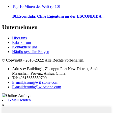
Top 10 Minen der Welt (6-10)
10.Escondida, Chile Eigentum an der ESCONDIDA ...
Unternehmen
Über uns
Fabrik-Tour
Kontaktiere uns
Häufig gestellte Fragen
© Copyright - 2010-2022: Alle Rechte vorbehalten.
Adresse: Building1, Zhengpu Port New District, Stadt
Maanshan, Provinz Anhui, China.
Tel:+8615655559799
E-mail:jason@wit-stone.com
E-mail:feronia@wit-stone.com
E-Mail senden
x