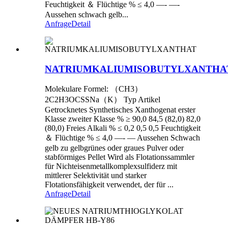
Feuchtigkeit ＆ Flüchtige % ≤ 4,0 —- —-
Aussehen schwach gelb...
Anfrage
Detail
NATRIUMKALIUMISOBUTYLXANTHA
Molekulare Formel: （CH3）
2C2H3OCSSNa（K） Typ Artikel
Getrocknetes Synthetisches Xanthogenat erster
Klasse zweiter Klasse % ≥ 90,0 84,5 (82,0) 82,0
(80,0) Freies Alkali % ≤ 0,2 0,5 0,5 Feuchtigkeit
＆ Flüchtige % ≤ 4,0 —- — Aussehen Schwach
gelb zu gelbgrünes oder graues Pulver oder
stabförmiges Pellet Wird als Flotationssammler
für Nichteisenmetallkomplexsulfiderz mit
mittlerer Selektivität und starker
Flotationsfähigkeit verwendet, der für ...
Anfrage
Detail