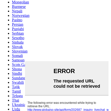
Mongolian
Burmese
Nepali
Norwegian
Pashto
Persian
Punjabi
Serbian
Sesotho
Sinhala
Slovak
Slovenian
Somali
Samoan
Scots Gaelic
Shona
Sindhi
Sundanese
Swahili
Tajik
Tamil
Telugu
Thai
Ukrainian
Urdu