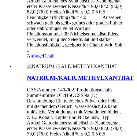
Artikel Getrocknetes Synthetisches Xanthogenat
erster Klasse zweiter Klasse % ≥ 90,0 84,5 (80,0)
82,0 (76,0) Freies Alkali % ≤ 0,2 0,5 0,5
Feuchtigkeit (flüchtig) % ≤ 4,0 —- —- Aussehen
schwach gelb bis gelb- grünes oder graues Pulver
oder stabförmiges Pellet Wird als
Flotationssammler für Nichteisenmetallsulfiderz
verwendet, mit guter Selektivität und starker
Flotationsfähigkeit, geeignet für Chalkopyrit, Sph
...
Anfrage
Detail
NATRIUM-/KALIUMETHYLXANTHAT
CAS-Nummer: 140-90-9 Produktionsdetails
Summenformel: C2H5OCSSNa (K)
Beschreibung: Ein gelbliches Pulver oder Pellet
mit stechendem Geruch, wasserlöslich.Es kann
unlösliche Verbindungen mit Metallionen bilden,
z. B.: Kobalt, Kupfer und Nickel usw. Typ
Artikel Getrocknetes synthetisches Xanthogenat
erster Klasse zweiter Klasse % ≥ 90,0 82,0 (78,0)
79,0 (76,0) Freies Alkali % ≤ 0,2 0,5 0,5