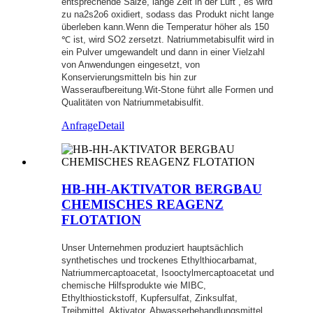
entsprechende Salze, lange Zeit in der Luft , es wird
zu na2s2o6 oxidiert, sodass das Produkt nicht lange
überleben kann.Wenn die Temperatur höher als 150
℃ ist, wird SO2 zersetzt. Natriummetabisulfit wird in
ein Pulver umgewandelt und dann in einer Vielzahl
von Anwendungen eingesetzt, von
Konservierungsmitteln bis hin zur
Wasseraufbereitung.Wit-Stone führt alle Formen und
Qualitäten von Natriummetabisulfit.
Anfrage
Detail
HB-HH-AKTIVATOR BERGBAU
CHEMISCHES REAGENZ
FLOTATION
Unser Unternehmen produziert hauptsächlich
synthetisches und trockenes Ethylthiocarbamat,
Natriummercaptoacetat, Isooctylmercaptoacetat und
chemische Hilfsprodukte wie MIBC,
Ethylthiostickstoff, Kupfersulfat, Zinksulfat,
Treibmittel, Aktivator, Abwasserbehandlungsmittel,