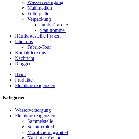
Wasserversorgung
Mahlmedien
Futterplatte
Verpackung
Jumbo-Tasche
Stahltrommel
Häufig gestellte Fragen
Über uns
Fabrik-Tour
Kontaktiere uns
Nachricht
Bloggen
Heim
Produkte
Flotationsreagenzien
Kategorien
Wasserversorgung
Flotationsreagenzien
Sammelstelle
Schaummittel
Modifizierungsmittel
Natriumcarbonat