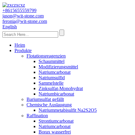
+8615655559799
jason@wit-stone.com
feronia@wit-stone.com
English
Heim
Produkte
Flotationsreagenzien
Schaummittel
Modifizierungsmittel
Natriumcarbonat
Natriumsulfid
Sammelstelle
Zinksulfat-Monohydrat
Natriumbicarbonat
Bariumsulfat gefällt
Chemische Auslaugung
Natriummetabisulfit Na2S2O5
Raffination
Strontiumcarbonat
Natriumcarbonat
Borax wasserfrei