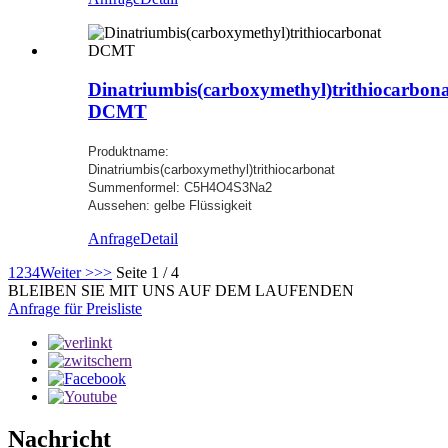
Dinatriumbis(carboxymethyl)trithiocarbon
DCMT
Produktname:
Dinatriumbis(carboxymethyl)trithiocarbonat
Summenformel: C5H4O4S3Na2
Aussehen: gelbe Flüssigkeit
Anfrage
Detail
1
2
3
4
Weiter >
>>
Seite 1 / 4
BLEIBEN SIE MIT UNS AUF DEM LAUFENDEN
Anfrage für Preisliste
Nachricht