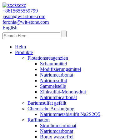
+8615655559799
jason@wit-stone.com
feronia@wit-stone.com
English
Heim
Produkte
Flotationsreagenzien
Schaummittel
Modifizierungsmittel
Natriumcarbonat
Natriumsulfid
Sammelstelle
Zinksulfat-Monohydrat
Natriumbicarbonat
Bariumsulfat gefällt
Chemische Auslaugung
Natriummetabisulfit Na2S2O5
Raffination
Strontiumcarbonat
Natriumcarbonat
Borax wasserfrei