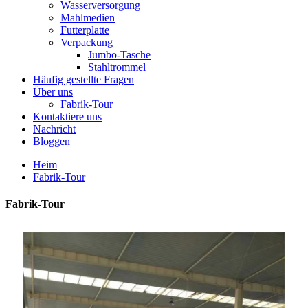
Wasserversorgung
Mahlmedien
Futterplatte
Verpackung
Jumbo-Tasche
Stahltrommel
Häufig gestellte Fragen
Über uns
Fabrik-Tour
Kontaktiere uns
Nachricht
Bloggen
Heim
Fabrik-Tour
Fabrik-Tour